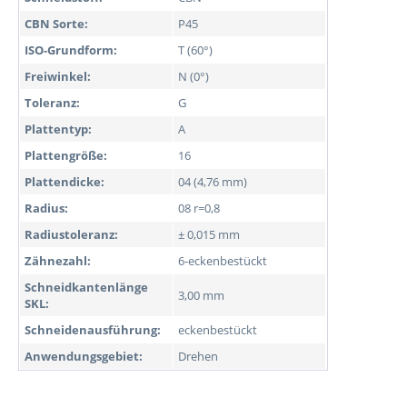
CBN Sorte:
P45
ISO-Grundform:
T (60°)
Freiwinkel:
N (0°)
Toleranz:
G
Plattentyp:
A
Plattengröße:
16
Plattendicke:
04 (4,76 mm)
Radius:
08 r=0,8
Radiustoleranz:
± 0,015 mm
Zähnezahl:
6-eckenbestückt
Schneidkantenlänge
3,00 mm
SKL:
Schneidenausführung:
eckenbestückt
Anwendungsgebiet:
Drehen