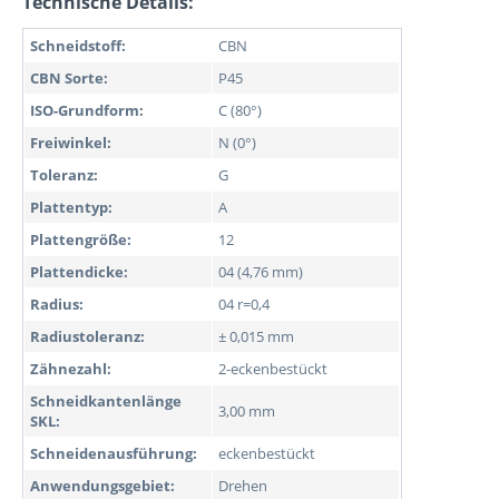
Technische Details:
Schneidstoff:
CBN
CBN Sorte:
P45
ISO-Grundform:
C (80°)
Freiwinkel:
N (0°)
Toleranz:
G
Plattentyp:
A
Plattengröße:
12
Plattendicke:
04 (4,76 mm)
Radius:
04 r=0,4
Radiustoleranz:
± 0,015 mm
Zähnezahl:
2-eckenbestückt
Schneidkantenlänge
3,00 mm
SKL:
Schneidenausführung:
eckenbestückt
Anwendungsgebiet:
Drehen