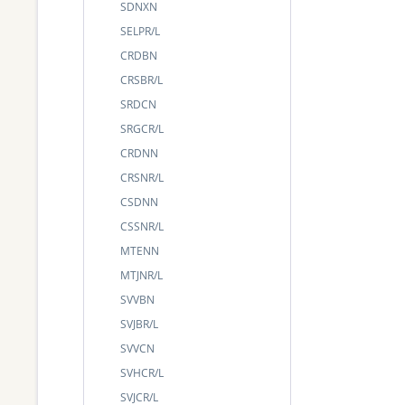
SDNXN
SELPR/L
CRDBN
CRSBR/L
SRDCN
SRGCR/L
CRDNN
CRSNR/L
CSDNN
CSSNR/L
MTENN
MTJNR/L
SVVBN
SVJBR/L
SVVCN
SVHCR/L
SVJCR/L