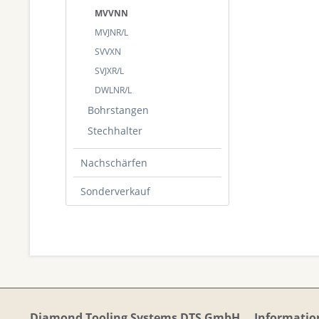
MVVNN
MVJNR/L
SVVXN
SVJXR/L
DWLNR/L
Bohrstangen
Stechhalter
Nachschärfen
Sonderverkauf
Diamond Tooling Systems DTS GmbH
Informatio