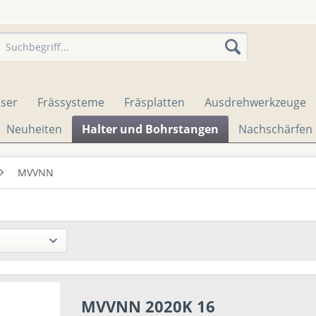
äser
Frässysteme
Fräsplatten
Ausdrehwerkzeuge
Neuheiten
Halter und Bohrstangen
Nachschärfen
MVVNN
MVVNN 2020K 16