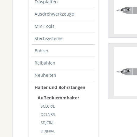
Fräsplatten
Ausdrehwerkzeuge
MiniTools
Stechsysteme
Bohrer
Reibahlen
Neuheiten
Halter und Bohrstangen
Außenklemmhalter
SCLCR/L
DCLNR/L
SDJCR/L
DDJNR/L