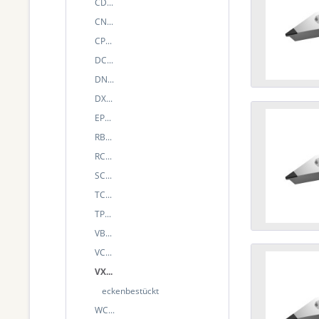
CD...
CN...
CP...
DC...
DN...
DX...
EP...
RB...
RC...
SC...
TC...
TP...
VB...
VC...
VX...
eckenbestückt
WC...