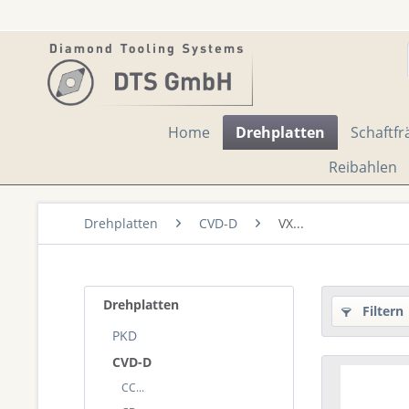
Home
Drehplatten
Schaftfr
Reibahlen
Drehplatten
CVD-D
VX...
Drehplatten
Filtern
PKD
CVD-D
CC...