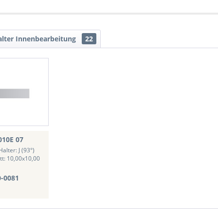
lter Innenbearbeitung
22
010E 07
alter: J (93°)
tt: 10,00x10,00
0-0081