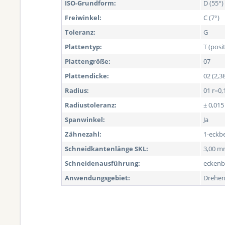
ISO-Grundform:
D (55°)
Freiwinkel:
C (7°)
Toleranz:
G
Plattentyp:
T (posi
Plattengröße:
07
Plattendicke:
02 (2,
Radius:
01 r=0,
Radiustoleranz:
± 0,01
Spanwinkel:
Ja
Zähnezahl:
1-eckb
Schneidkantenlänge SKL:
3,00 
Schneidenausführung:
eckenb
Anwendungsgebiet:
Drehe