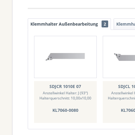
Klemmhalter Außenbearbeitung
2
Klemmha
SDJCR 1010E 07
SDJCL 1
Anstellwinkel Halter: J (93°)
Anstellwinkel H
Halterquerschnitt: 10,00x10,00
Halterquerschni
KL7060-0080
KL706