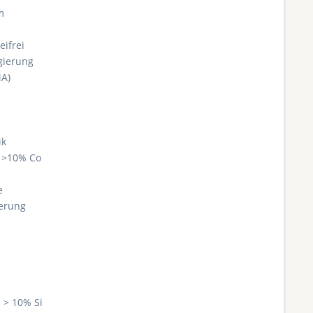
m
eifrei
gierung
MA)
ik
l >10% Co
e
ierung
 > 10% Si