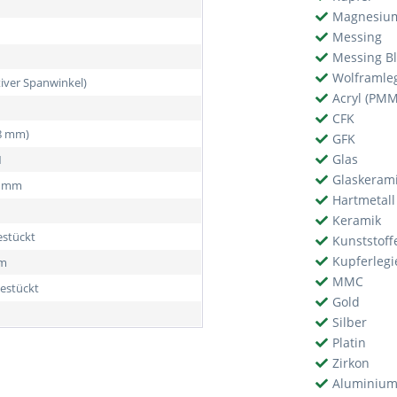
Magnesiu
Messing
Messing Bl
Wolframle
tiver Spanwinkel)
Acryl (PM
CFK
38 mm)
GFK
Glas
1
Glaskeram
5 mm
Hartmetal
Keramik
estückt
Kunststoff
Kupferleg
mm
MMC
estückt
Gold
n
Silber
Platin
Zirkon
Aluminium