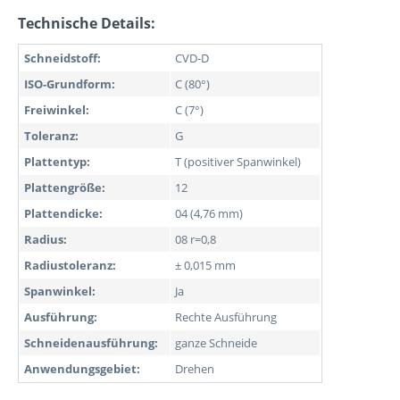
Technische Details:
Schneidstoff:
CVD-D
ISO-Grundform:
C (80°)
Freiwinkel:
C (7°)
Toleranz:
G
Plattentyp:
T (positiver Spanwinkel)
Plattengröße:
12
Plattendicke:
04 (4,76 mm)
Radius:
08 r=0,8
Radiustoleranz:
± 0,015 mm
Spanwinkel:
Ja
Ausführung:
Rechte Ausführung
Schneidenausführung:
ganze Schneide
Anwendungsgebiet:
Drehen