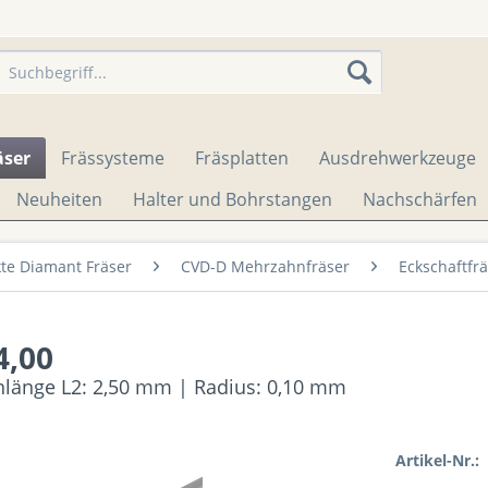
äser
Frässysteme
Fräsplatten
Ausdrehwerkzeuge
Neuheiten
Halter und Bohrstangen
Nachschärfen
te Diamant Fräser
CVD-D Mehrzahnfräser
Eckschaftfr
4,00
enlänge L2: 2,50 mm | Radius: 0,10 mm
Artikel-Nr.: