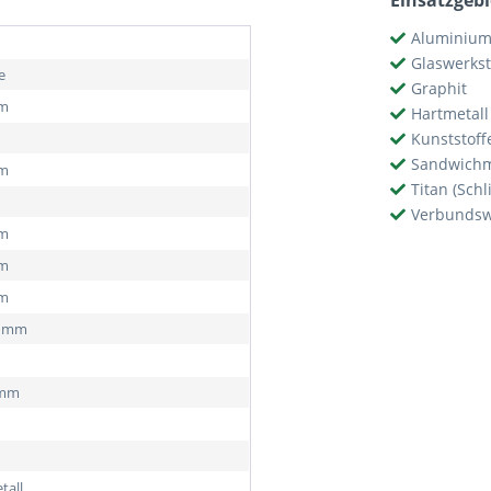
Einsatzgebi
Aluminium
Glaswerkst
e
Graphit
mm
Hartmetall
Kunststoff
Sandwichm
mm
Titan (Schl
Verbundsw
mm
mm
mm
2 mm
 mm
tall