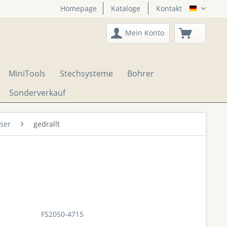
Homepage
Kataloge
Kontakt
DTS Onli
Mein Konto
MiniTools
Stechsysteme
Bohrer
Sonderverkauf
äser
gedrallt
FS2050-4715