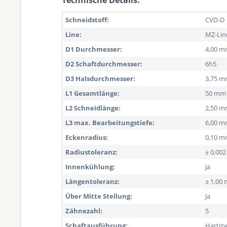
Technische Details:
Schneidstoff:
CVD-D
Line:
MZ-Lin
D1 Durchmesser:
4,00 
D2 Schaftdurchmesser:
6h5
D3 Halsdurchmesser:
3,75 
L1 Gesamtlänge:
50 mm
L2 Schneidlänge:
2,50 
L3 max. Bearbeitungstiefe:
6,00 
Eckenradius:
0,10 
Radiustoleranz:
± 0,00
Innenkühlung:
Ja
Längentoleranz:
± 1,00
Über Mitte Stellung:
Ja
Zähnezahl:
5
Schaftausführung:
Hartme