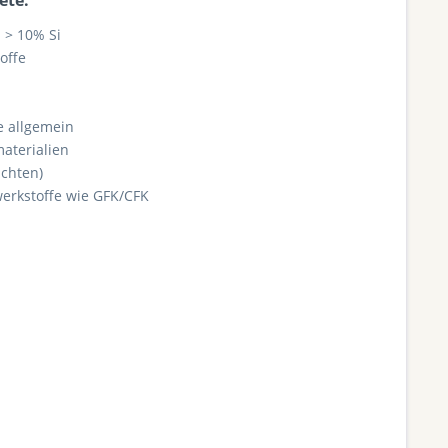
ete:
 > 10% Si
offe
e allgemein
aterialien
ichten)
erkstoffe wie GFK/CFK