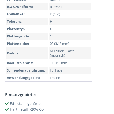
ISO-Grundform:
R (360°)
Freiwinkel:
D (15°)
Toleranz:
H
Plattentyp:
X
Plattengröße:
10
Plattendicke:
03 (3,18 mm)
M0 runde Platte
Radius:
(metrisch)
Radiustoleranz:
± 0,015 mm
Schneidenausführung:
FullFace
Anwendungsgebiet:
Fräsen
Einsatzgebiete:
Edelstahl, gehärtet
Hartmetall >20% Co