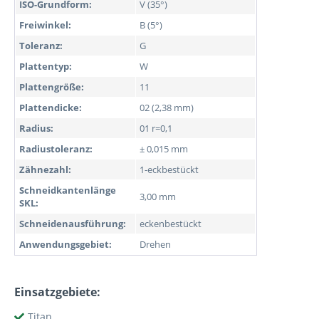
ISO-Grundform:
V (35°)
Freiwinkel:
B (5°)
Toleranz:
G
Plattentyp:
W
Plattengröße:
11
Plattendicke:
02 (2,38 mm)
Radius:
01 r=0,1
Radiustoleranz:
± 0,015 mm
Zähnezahl:
1-eckbestückt
Schneidkantenlänge
3,00 mm
SKL:
Schneidenausführung:
eckenbestückt
Anwendungsgebiet:
Drehen
Einsatzgebiete:
Titan