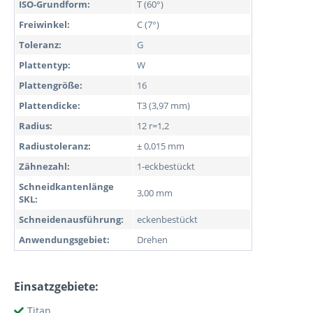
ISO-Grundform:
T (60°)
Freiwinkel:
C (7°)
Toleranz:
G
Plattentyp:
W
Plattengröße:
16
Plattendicke:
T3 (3,97 mm)
Radius:
12 r=1,2
Radiustoleranz:
± 0,015 mm
Zähnezahl:
1-eckbestückt
Schneidkantenlänge
3,00 mm
SKL:
Schneidenausführung:
eckenbestückt
Anwendungsgebiet:
Drehen
Einsatzgebiete:
Titan