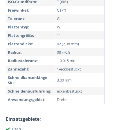
ISO-Grundform:
T (60°)
Freiwinkel:
C (7°)
Toleranz:
G
Plattentyp:
W
Plattengröße:
11
Plattendicke:
02 (2,38 mm)
Radius:
08 r=0,8
Radiustoleranz:
± 0,015 mm
Zähnezahl:
1-eckbestückt
Schneidkantenlänge
3,00 mm
SKL:
Schneidenausführung:
eckenbestückt
Anwendungsgebiet:
Drehen
Einsatzgebiete:
Titan