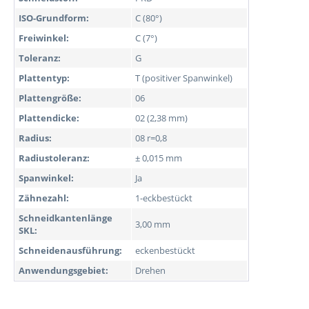
ISO-Grundform:
C (80°)
Freiwinkel:
C (7°)
Toleranz:
G
Plattentyp:
T (positiver Spanwinkel)
Plattengröße:
06
Plattendicke:
02 (2,38 mm)
Radius:
08 r=0,8
Radiustoleranz:
± 0,015 mm
Spanwinkel:
Ja
Zähnezahl:
1-eckbestückt
Schneidkantenlänge
3,00 mm
SKL:
Schneidenausführung:
eckenbestückt
Anwendungsgebiet:
Drehen