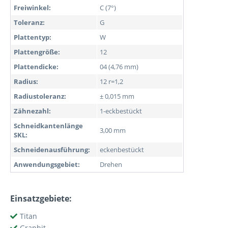
Freiwinkel:
C (7°)
Toleranz:
G
Plattentyp:
W
Plattengröße:
12
Plattendicke:
04 (4,76 mm)
Radius:
12 r=1,2
Radiustoleranz:
± 0,015 mm
Zähnezahl:
1-eckbestückt
Schneidkantenlänge
3,00 mm
SKL:
Schneidenausführung:
eckenbestückt
Anwendungsgebiet:
Drehen
Einsatzgebiete:
Titan
Graphit