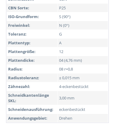
CBN Sorte:
P25
ISO-Grundform:
S (90°)
Freiwinkel:
N (0°)
Toleranz:
G
Plattentyp:
A
Plattengröße:
12
Plattendicke:
04 (4,76 mm)
Radius:
08 r=0,8
Radiustoleranz:
± 0,015 mm
Zähnezahl:
4-eckenbestückt
Schneidkantenlänge
3,00 mm
SKL:
Schneidenausführung:
eckenbestückt
Anwendungsgebiet:
Drehen