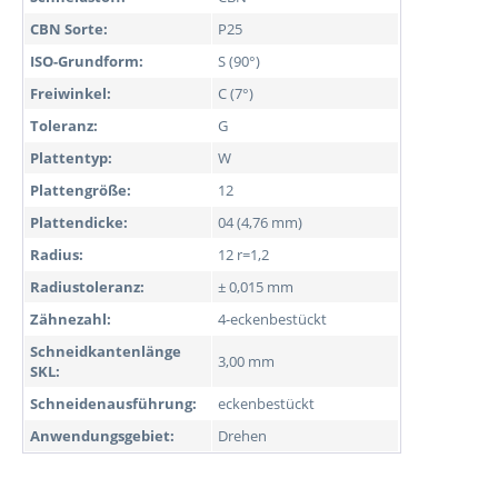
CBN Sorte:
P25
ISO-Grundform:
S (90°)
Freiwinkel:
C (7°)
Toleranz:
G
Plattentyp:
W
Plattengröße:
12
Plattendicke:
04 (4,76 mm)
Radius:
12 r=1,2
Radiustoleranz:
± 0,015 mm
Zähnezahl:
4-eckenbestückt
Schneidkantenlänge
3,00 mm
SKL:
Schneidenausführung:
eckenbestückt
Anwendungsgebiet:
Drehen