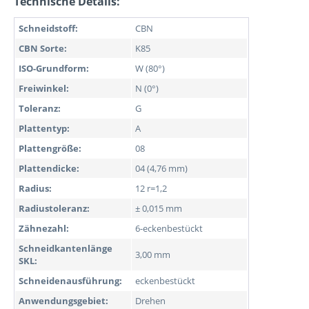
Technische Details:
Schneidstoff:
CBN
CBN Sorte:
K85
ISO-Grundform:
W (80°)
Freiwinkel:
N (0°)
Toleranz:
G
Plattentyp:
A
Plattengröße:
08
Plattendicke:
04 (4,76 mm)
Radius:
12 r=1,2
Radiustoleranz:
± 0,015 mm
Zähnezahl:
6-eckenbestückt
Schneidkantenlänge
3,00 mm
SKL:
Schneidenausführung:
eckenbestückt
Anwendungsgebiet:
Drehen