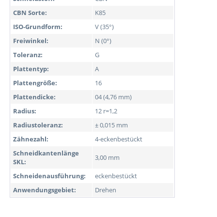
CBN Sorte:
K85
ISO-Grundform:
V (35°)
Freiwinkel:
N (0°)
Toleranz:
G
Plattentyp:
A
Plattengröße:
16
Plattendicke:
04 (4,76 mm)
Radius:
12 r=1,2
Radiustoleranz:
± 0,015 mm
Zähnezahl:
4-eckenbestückt
Schneidkantenlänge
3,00 mm
SKL:
Schneidenausführung:
eckenbestückt
Anwendungsgebiet:
Drehen