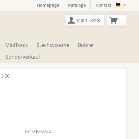
Homepage
Kataloge
Kontakt
DTS Onli
Mein Konto
MiniTools
Stechsysteme
Bohrer
Sonderverkauf
 3,50
FS1040-0780