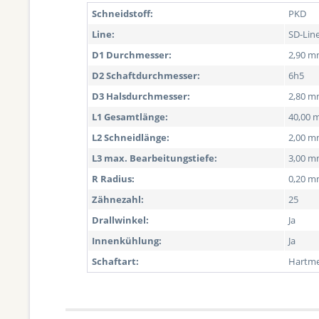
Schneidstoff:
PKD
Line:
SD-Lin
D1 Durchmesser:
2,90 m
D2 Schaftdurchmesser:
6h5
D3 Halsdurchmesser:
2,80 
L1 Gesamtlänge:
40,00 
L2 Schneidlänge:
2,00 
L3 max. Bearbeitungstiefe:
3,00 
R Radius:
0,20 m
Zähnezahl:
25
Drallwinkel:
Ja
Innenkühlung:
Ja
Schaftart:
Hartme