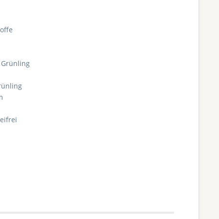
offe
 Grünling
rünling
m
eifrei