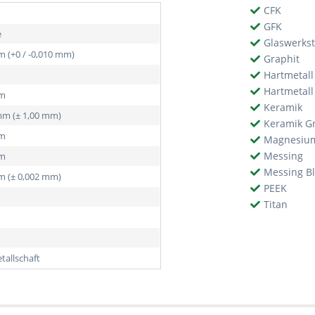
CFK
GFK
e
Glaswerkst
m (+0 / -0,010 mm)
Graphit
Hartmetall
Hartmetall
mm
Keramik
mm (± 1,00 mm)
Keramik G
mm
Magnesiu
Messing
mm
Messing Bl
m (± 0,002 mm)
PEEK
Titan
tallschaft