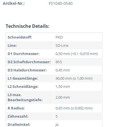
Artikel-Nr.:
FS1040-0540
Technische Details:
Schneidstoff:
PKD
Line:
SD-Line
D1 Durchmesser:
0,50 mm (+0 / -0,010 mm)
D2 Schaftdurchmesser:
6h5
D3 Halsdurchmesser:
0,45 mm
L1 Gesamtlänge:
40,00 mm (± 1,00 mm)
L2 Schneidlänge:
1,50 mm
L3 max.
2,00 mm
Bearbeitungstiefe:
R Radius:
0,05 mm (± 0,002 mm)
Zähnezahl:
5
Drallwinkel:
Ja